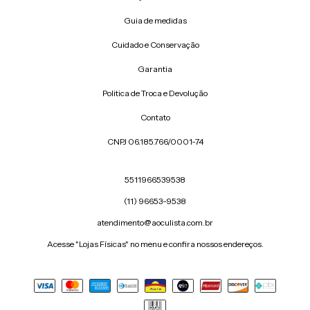
Guia de medidas
Cuidado e Conservação
Garantia
Politica de Troca e Devolução
Contato
CNPJ 06.185.766/0001-74
5511966539538
(11) 96653-9538
atendimento@aoculista.com.br
Acesse "Lojas Físicas" no menu e confira nossos endereços.