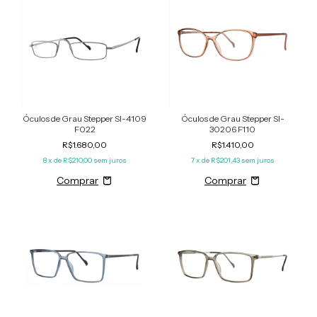
Óculos de Grau Stepper SI-4109
Óculos de Grau Stepper SI-
F022
30206 F110
R$1.680,00
R$1.410,00
8
x de
R$210,00
sem juros
7
x de
R$201,43
sem juros