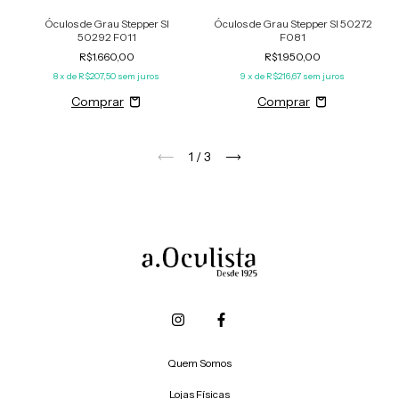
Óculos de Grau Stepper SI
Óculos de Grau Stepper SI 50272
50292 F011
F081
R$1.660,00
R$1.950,00
8
x de
R$207,50
sem juros
9
x de
R$216,67
sem juros
1
/
3
Quem Somos
Lojas Físicas