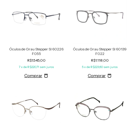
Óculos de Grau Stepper SI 60226
Óculos de Grau Stepper SI 60139
F055
F022
R$1.545,00
R$1.118,00
7
x de
R$220,71
sem juros
5
x de
R$223,60
sem juros