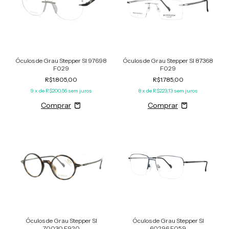
Óculos de Grau Stepper SI 97698
Óculos de Grau Stepper SI 87368
F029
F029
R$1.805,00
R$1.785,00
9
x de
R$200,56
sem juros
8
x de
R$223,13
sem juros
Óculos de Grau Stepper SI
Óculos de Grau Stepper SI
70030 F920
60296 F059