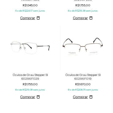
R$1.345,00
R$1.755,00
6
x de
R$224,17
sem juros
8
x de
R$219,38
sem juros
Óculos de Grau Stepper SI
Óculos de Grau Stepper SI
60296 F029
60296 F019
R$1.755,00
R$1.670,00
8
x de
R$219,38
sem juros
8
x de
R$208,75
sem juros