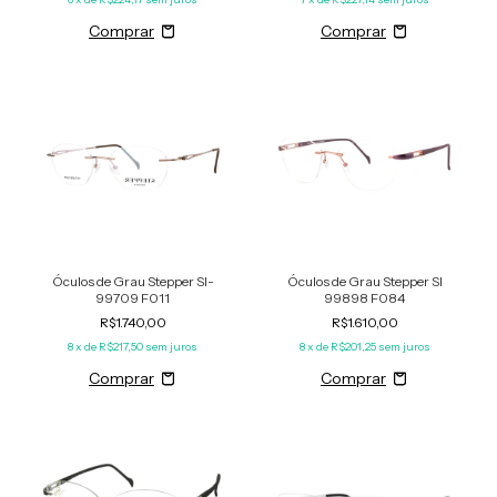
Óculos de Grau Stepper SI-
Óculos de Grau Stepper SI
99709 F011
99898 F084
R$1.740,00
R$1.610,00
8
x de
R$217,50
sem juros
8
x de
R$201,25
sem juros