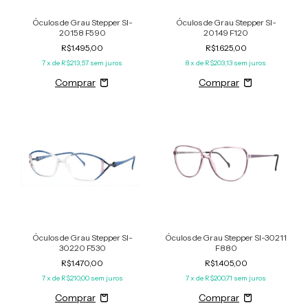
Óculos de Grau Stepper SI-
Óculos de Grau Stepper SI-
20158 F590
20149 F120
R$1.495,00
R$1.625,00
7
x de
R$213,57
sem juros
8
x de
R$203,13
sem juros
Óculos de Grau Stepper SI-
Óculos de Grau Stepper SI-30211
30220 F530
F880
R$1.470,00
R$1.405,00
7
x de
R$210,00
sem juros
7
x de
R$200,71
sem juros