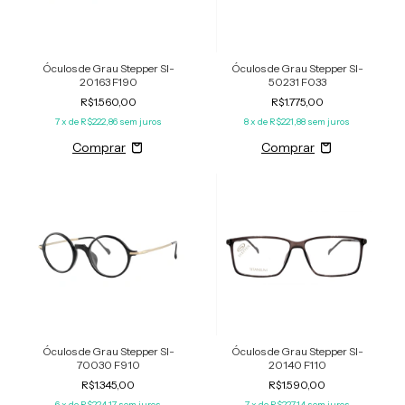
Óculos de Grau Stepper SI-
Óculos de Grau Stepper SI-
20163 F190
50231 F033
R$1.560,00
R$1.775,00
7
x de
R$222,86
sem juros
8
x de
R$221,88
sem juros
Óculos de Grau Stepper SI-
Óculos de Grau Stepper SI-
70030 F910
20140 F110
R$1.345,00
R$1.590,00
6
x de
R$224,17
sem juros
7
x de
R$227,14
sem juros