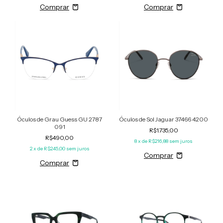
Óculos de Grau Guess GU 2787
Óculos de Sol Jaguar 37466 4200
091
R$1.735,00
R$490,00
8
x de
R$216,88
sem juros
2
x de
R$245,00
sem juros