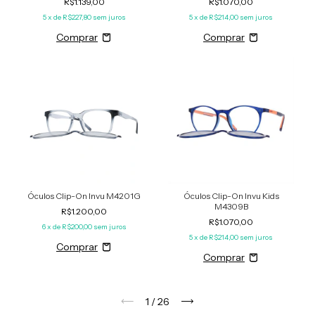
R$1.139,00
R$1.070,00
5
x de
R$227,80
sem juros
5
x de
R$214,00
sem juros
Óculos Clip-On Invu M4201G
Óculos Clip-On Invu Kids
M4309B
R$1.200,00
R$1.070,00
6
x de
R$200,00
sem juros
5
x de
R$214,00
sem juros
1
/
26