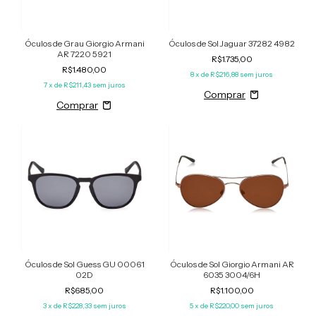
Óculos de Grau Giorgio Armani
Óculos de Sol Jaguar 37282 4982
AR 7220 5921
R$1.735,00
R$1.480,00
8
x de
R$216,88
sem juros
7
x de
R$211,43
sem juros
Óculos de Sol Guess GU 00061
Óculos de Sol Giorgio Armani AR
02D
6035 3004/6H
R$685,00
R$1.100,00
3
x de
R$228,33
sem juros
5
x de
R$220,00
sem juros