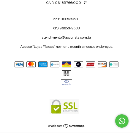
CNPJ 06.185.766/0001-74
5511966539538
(11) 96653-9538
atendimento@aoculista.com.br
Acesse "Lojas Físicas" no menu e confira nossos endereços.