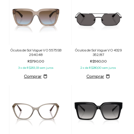
Óculos de Sol Vogue VO 5575SB
Óculos de Sol Vogue VO 4329
294048
352/87
R$790,00
R$560,00
3
x de
R$263,33
sem juros
2
x de
R$280,00
sem juros