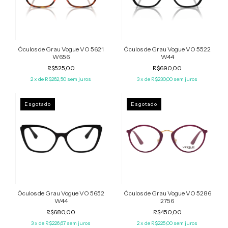
Óculos de Grau Vogue VO 5621
Óculos de Grau Vogue VO 5522
W656
W44
R$525,00
R$690,00
2
x de
R$262,50
sem juros
3
x de
R$230,00
sem juros
Esgotado
Esgotado
Óculos de Grau Vogue VO 5652
Óculos de Grau Vogue VO 5286
W44
2756
R$680,00
R$450,00
3
x de
R$226,67
sem juros
2
x de
R$225,00
sem juros