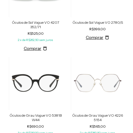
Óculos de Sol Vogue VO 4207
Óculos de Sol Vogue VO 2780/S
352/71
R$399,00
R$525,00
2
x de
R$262,50
sem juros
Óculos de Grau Vogue VO 5381B
Óculos de Grau Vogue VO 4226
W44
5154
R$690,00
R$565,00
3
x de
R$230,00
sem juros
2
x de
R$282,50
sem juros