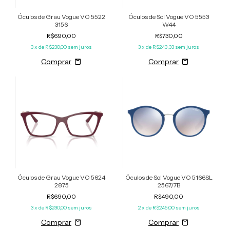
Óculos de Grau Vogue VO 5522
Óculos de Sol Vogue VO 5553
3156
W44
R$690,00
R$730,00
3
x de
R$230,00
sem juros
3
x de
R$243,33
sem juros
Óculos de Grau Vogue VO 5624
Óculos de Sol Vogue VO 5166SL
2875
2567/7B
R$690,00
R$490,00
3
x de
R$230,00
sem juros
2
x de
R$245,00
sem juros