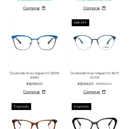
53
%
OFF
Óculos de Grau Vogue VO 3999
Óculos de Grau Vogue VO 4011
998S
5005
R$299,00
R$299,00
R$630,00
Esgotado
Esgotado