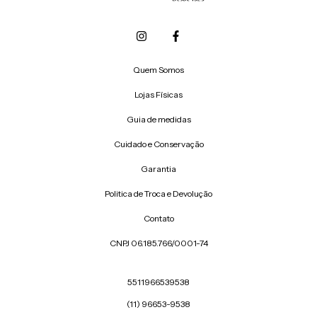
Quem Somos
Lojas Físicas
Guia de medidas
Cuidado e Conservação
Garantia
Politica de Troca e Devolução
Contato
CNPJ 06.185.766/0001-74
5511966539538
(11) 96653-9538