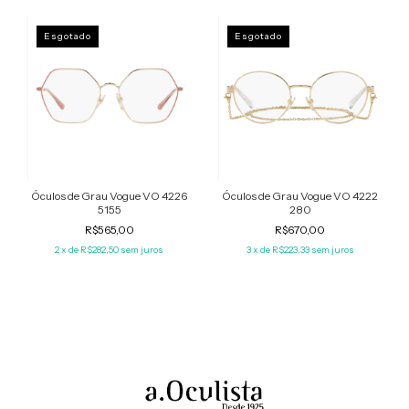
Esgotado
Esgotado
Óculos de Grau Vogue VO 4226
Óculos de Grau Vogue VO 4222
5155
280
R$565,00
R$670,00
2
x de
R$282,50
sem juros
3
x de
R$223,33
sem juros