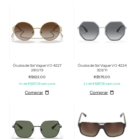
Óculos de Sol Vogue VO 4227
Óculos de Sol Vogue VO 4224
280/13
323/11
R$622,00
R$575,00
3
x de
R$207,33
sem juros
2
x de
R$287,50
sem juros