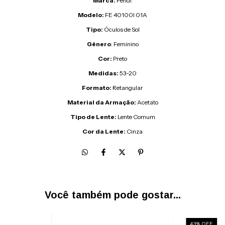
Marca:
Fendi
Modelo:
FE 40100I 01A
Tipo:
Óculos de Sol
Gênero
: Feminino
Cor:
Preto
Medidas:
53-20
Formato:
Retangular
Material da Armação:
Acetato
Tipo de Lente:
Lente Comum
Cor da Lente:
Cinza
Você também pode gostar...
43
%
OFF