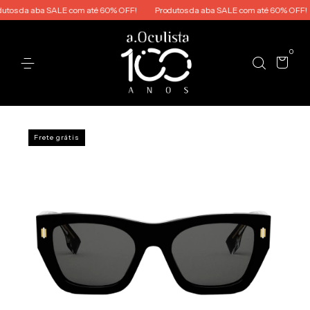
os da aba SALE com até 60% OFF!
Produtos da aba SALE com até 60% OFF!
0
Frete grátis