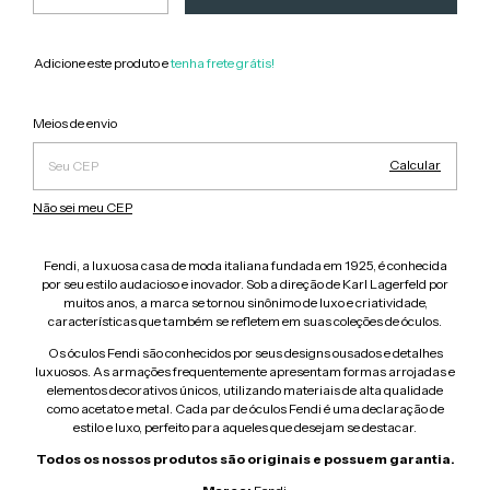
Adicione este produto e
tenha frete grátis!
Alterar CEP
Entregas para o CEP:
Meios de envio
Calcular
Não sei meu CEP
Fendi, a luxuosa casa de moda italiana fundada em 1925, é conhecida
por seu estilo audacioso e inovador. Sob a direção de Karl Lagerfeld por
muitos anos, a marca se tornou sinônimo de luxo e criatividade,
características que também se refletem em suas coleções de óculos.
Os óculos Fendi são conhecidos por seus designs ousados e detalhes
luxuosos. As armações frequentemente apresentam formas arrojadas e
elementos decorativos únicos, utilizando materiais de alta qualidade
como acetato e metal. Cada par de óculos Fendi é uma declaração de
estilo e luxo, perfeito para aqueles que desejam se destacar.
Todos os nossos produtos são originais e possuem garantia.