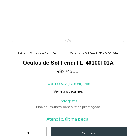
1
/
2
Início
.
Óculos de Sol
.
Feminino
.
Óculos de Sol Fendi FE 40100I 01A
Óculos de Sol Fendi FE 40100I 01A
R$2.745,00
10
x de
R$274,50
sem juros
Ver mais detalhes
Frete grátis
Não acumulável com outras promoções
Atenção, última peça!