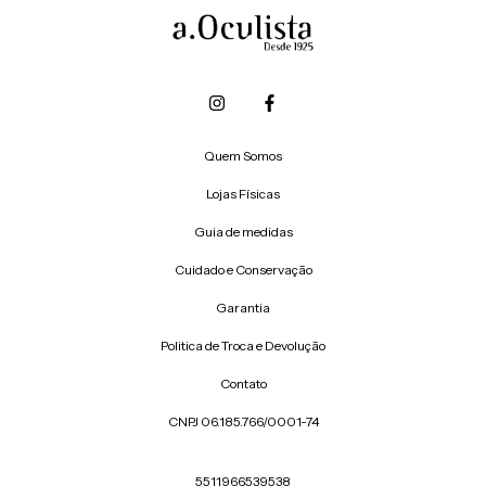
Quem Somos
Lojas Físicas
Guia de medidas
Cuidado e Conservação
Garantia
Politica de Troca e Devolução
Contato
CNPJ 06.185.766/0001-74
5511966539538