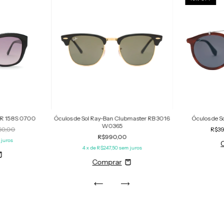
 NR 158S 0700
Óculos de Sol Ray-Ban Clubmaster RB 3016
Óculos de S
W0365
60,00
R$3
R$990,00
 juros
4
x de
R$247,50
sem juros