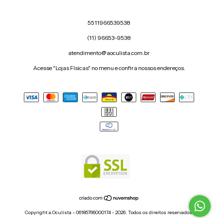
5511966539538
(11) 96653-9538
atendimento@aoculista.com.br
Acesse "Lojas Físicas" no menu e confira nossos endereços.
Copyright a.Oculista - 06185766000174 - 2026. Todos os direitos reservados.