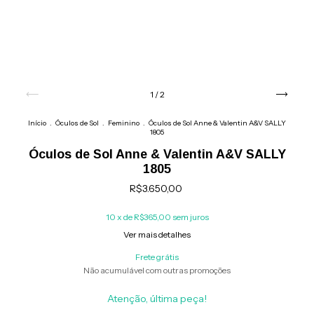
1
/
2
Início
.
Óculos de Sol
.
Feminino
.
Óculos de Sol Anne & Valentin A&V SALLY
1805
Óculos de Sol Anne & Valentin A&V SALLY
1805
R$3.650,00
10
x de
R$365,00
sem juros
Ver mais detalhes
Frete grátis
Não acumulável com outras promoções
Atenção, última peça!