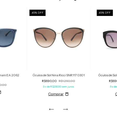
45
%
OFF
45
%
OFF
rmani EA 2062
Óculos de Sol Nina Ricci SNR117 0301
Óculos de So
R$690,00
R$1.260,00
R$69
0,00
3
x de
R$230,00
sem juros
3
x d