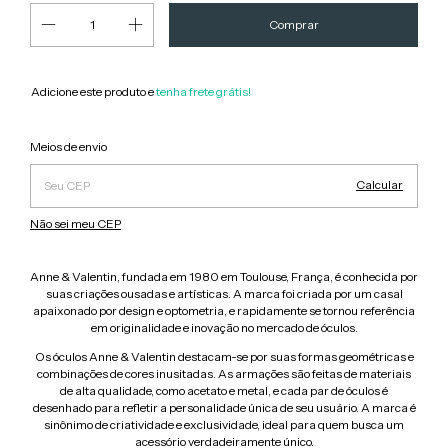
Adicione este produto e
tenha frete grátis!
Alterar CEP
Entregas para o CEP:
Meios de envio
Calcular
Não sei meu CEP
Anne & Valentin, fundada em 1980 em Toulouse, França, é conhecida por
suas criações ousadas e artísticas. A marca foi criada por um casal
apaixonado por design e optometria, e rapidamente se tornou referência
em originalidade e inovação no mercado de óculos.
Os óculos Anne & Valentin destacam-se por suas formas geométricas e
combinações de cores inusitadas. As armações são feitas de materiais
de alta qualidade, como acetato e metal, e cada par de óculos é
desenhado para refletir a personalidade única de seu usuário. A marca é
sinônimo de criatividade e exclusividade, ideal para quem busca um
acessório verdadeiramente único.