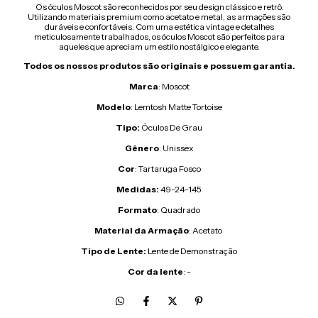
Os óculos Moscot são reconhecidos por seu design clássico e retrô.
Utilizando materiais premium como acetato e metal, as armações são
duráveis e confortáveis. Com uma estética vintage e detalhes
meticulosamente trabalhados, os óculos Moscot são perfeitos para
aqueles que apreciam um estilo nostálgico e elegante.
Todos os nossos produtos são originais e possuem garantia.
Marca
: Moscot
Modelo
: Lemtosh Matte Tortoise
Tipo:
Óculos De Grau
Gênero
: Unissex
Cor
: Tartaruga Fosco
Medidas:
49-24-145
Formato
: Quadrado
Material
da
Armação
: Acetato
Tipo de Lente:
Lente de Demonstração
Cor
da
lente
: -