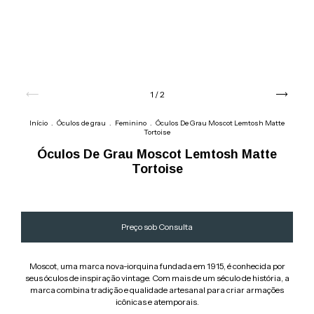
1
/
2
Início
.
Óculos de grau
.
Feminino
.
Óculos De Grau Moscot Lemtosh Matte
Tortoise
Óculos De Grau Moscot Lemtosh Matte
Tortoise
Moscot, uma marca nova-iorquina fundada em 1915, é conhecida por
seus óculos de inspiração vintage. Com mais de um século de história, a
marca combina tradição e qualidade artesanal para criar armações
icônicas e atemporais.