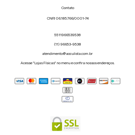
Contato
CNPJ 06.185.766/0001-74
5511966539538
(11) 96653-9538
atendimento@aoculista.com.br
Acesse "Lojas Físicas" no menu e confira nossos endereços.