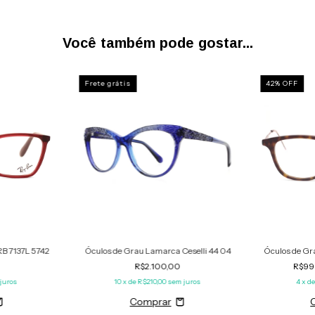
Você também pode gostar...
Frete grátis
42
%
OFF
RB 7137L 5742
Óculos de Grau Lamarca Ceselli 44 04
Óculos de Gr
R$2.100,00
R$99
juros
10
x de
R$210,00
sem juros
4
x d