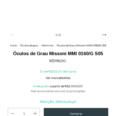
1
/
2
Início
.
Óculos de grau
.
Feminino
.
Óculos de Grau Missoni MMI 0160/G S05
Óculos de Grau Missoni MMI 0160/G S05
R$1.116,00
5
x de
R$223,20
sem juros
Ver mais detalhes
Frete grátis
a partir de
R$2.000,00
Não acumulável com outras promoções
Atenção, última peça!