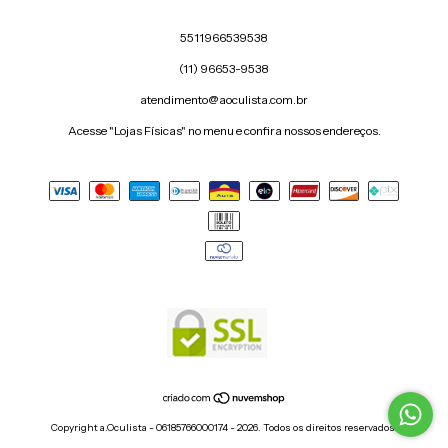
5511966539538
(11) 96653-9538
atendimento@aoculista.com.br
Acesse "Lojas Físicas" no menu e confira nossos endereços.
Copyright a.Oculista - 06185766000174 - 2026. Todos os direitos reservados.