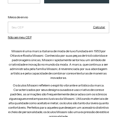
Alterar CEP
Entregas para o CEP:
Meios de envio
Calcular
Não sei meu CEP
Missoni é uma marca italiana de moda de luxo fundada em 1953 por
Ottavio e Rosita Missoni. Conhecida por suas peças de tricô coloridas e
padronagens únicas, Missoni rapidamente se tornou um símbolo de
criatividade e inovação no mundo da moda. A marca, que continua a ser
administrada pela família Missoni, é reverenciada por sua abordagem
artística e pela capacidade de combinar cores e texturas de maneiras
inovadoras.
Os óculos Missoni refletem o espírito vibrante e artístico da marca.
Caracterizados por seus designs ousados e uso criativo de cores e
padrões, as armações são frequentemente decoradas com os icônicos
ziguezagues e estampas exclusivas da Missoni. Utilizando materiais de
alta qualidade como acetato e metal, os óculos são tanto duráveis quanto
confortáveis. Perfeitos para aqueles que desejam um acessório distintivo
e cheio de personalidade, os óculos Missoni são uma expressão de estilo e
originalidade.