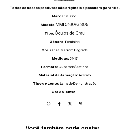
Todos os nossos produtos são originais e possuem garantia.
Marca:
Missoni
MMI 0160/G S05
Modelo:
Óculos de Grau
Tipo:
Gênero:
Feminino
Cor:
Cinza Marrom Degradê
Medidas:
51-17
Formato:
Quadrado/Gatinho
Material da Armação:
Acetato
Tipo de Lente:
Lente de Demonstração
Cor da lente:
-
Você também pode gostar...