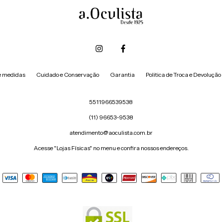
e medidas
Cuidado e Conservação
Garantia
Politica de Troca e Devolução
5511966539538
(11) 96653-9538
atendimento@aoculista.com.br
Acesse "Lojas Físicas" no menu e confira nossos endereços.