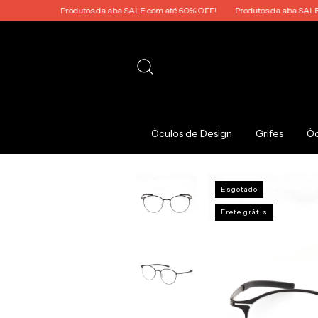
Produtos da aba SALE com até 60% OFF!
Produtos da aba SALE com 
Óculos de Design
Grifes
Óc
Esgotado
Frete grátis