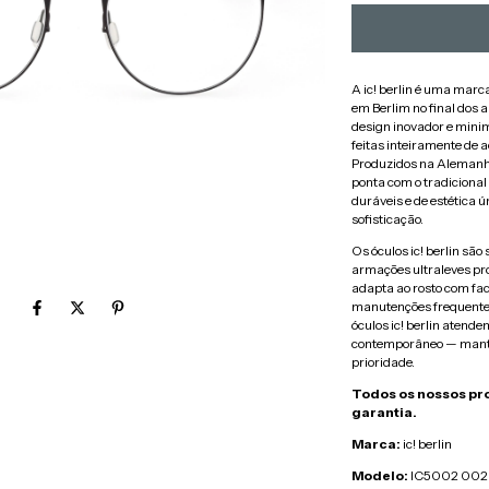
A ic! berlin é uma marc
em Berlim no final dos
design inovador e minim
feitas inteiramente de a
Produzidos na Alemanha,
ponta com o tradicional
duráveis e de estética 
sofisticação.
Os óculos ic! berlin são
armações ultraleves p
adapta ao rosto com fac
manutenções frequentes
óculos ic! berlin atende
contemporâneo — mante
prioridade.
Todos os nossos pr
garantia.
Marca:
ic! berlin
Modelo:
IC5002 002