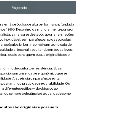
a alemã de óculos de alta performance, fundada
 anos 1990. Reconhecida mundialmente por seu
alista, a marca se destacou ao criar armações
ço inoxidável, sem parafusos, soldas ou colas.
 os óculos ic! berlin combinam tecnologia de
 cuidado artesanal, resultando em peças leves,
única, ideais para quem busca originalidade e
 sinônimo de conforto e resistência. Suas
roporcionam um encaixe ergonômico que se
ilidade. A ausência de parafusos evita
, garantindo praticidade e durabilidade. Os
m a diferentes estilos — do clássico ao
ndo sempre a elegância e a qualidade como
odutos são originais e possuem