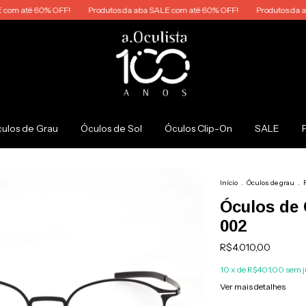
até 60% OFF!
Produtos da aba SALE com até 60% OFF!
Produtos da aba SA
ulos de Grau
Óculos de Sol
Óculos Clip-On
SALE
Início
.
Óculos de grau
.
Óculos de 
002
R$4.010,00
10
x de
R$401,00
sem j
Ver mais detalhes