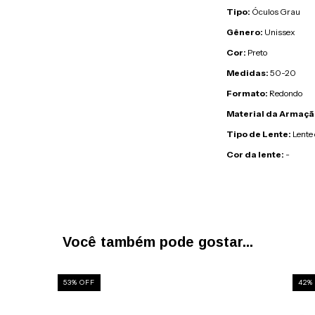
Tipo:
Óculos Grau
Gênero:
Unissex
Cor:
Preto
Medidas:
50-20
Formato:
Redondo
Material da Armaçã
Tipo de Lente:
Lente
Cor da lente:
-
Você também pode gostar...
53
%
OFF
42
%