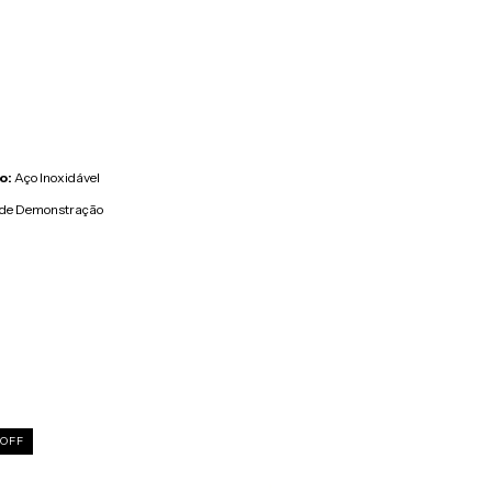
o:
Aço Inoxidável
 de Demonstração
OFF
Frete grátis