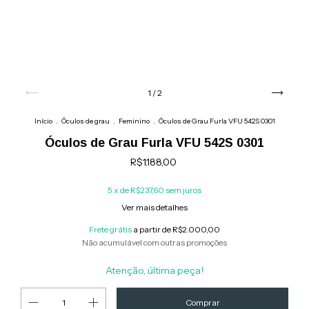
1
/
2
Início
.
Óculos de grau
.
Feminino
.
Óculos de Grau Furla VFU 542S 0301
Óculos de Grau Furla VFU 542S 0301
R$1.188,00
5
x de
R$237,60
sem juros
Ver mais detalhes
Frete grátis
a partir de
R$2.000,00
Não acumulável com outras promoções
Atenção, última peça!