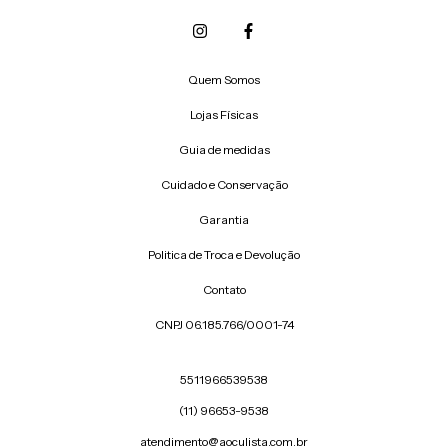
Quem Somos
Lojas Físicas
Guia de medidas
Cuidado e Conservação
Garantia
Politica de Troca e Devolução
Contato
CNPJ 06.185.766/0001-74
5511966539538
(11) 96653-9538
atendimento@aoculista.com.br