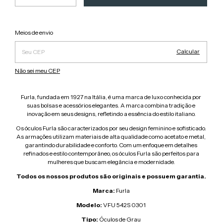
Alterar CEP
Entregas para o CEP:
Meios de envio
Calcular
Não sei meu CEP
Furla, fundada em 1927 na Itália, é uma marca de luxo conhecida por
suas bolsas e acessórios elegantes. A marca combina tradição e
inovação em seus designs, refletindo a essência do estilo italiano.
Os óculos Furla são caracterizados por seu design feminino e sofisticado.
As armações utilizam materiais de alta qualidade como acetato e metal,
garantindo durabilidade e conforto. Com um enfoque em detalhes
refinados e estilo contemporâneo, os óculos Furla são perfeitos para
mulheres que buscam elegância e modernidade.
Todos os nossos produtos são originais e possuem garantia.
Marca:
Furla
Modelo:
VFU 542S 0301
Tipo:
Óculos de Grau