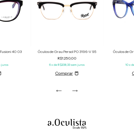
Fusioni 40 03
Óculos de Grau Persol PO 3196-V 95
Óculos de Gr
R$1.250,00
 juros
6
x de
R$208,33
sem juros
10
x d