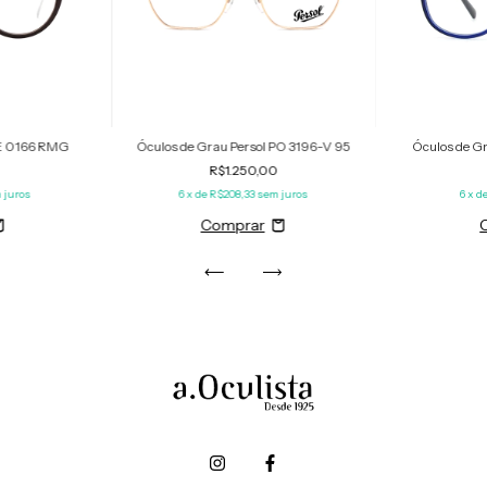
FE 0166 RMG
Óculos de Grau Persol PO 3196-V 95
Óculos de G
0
R$1.250,00
 juros
6
x de
R$208,33
sem juros
6
x d