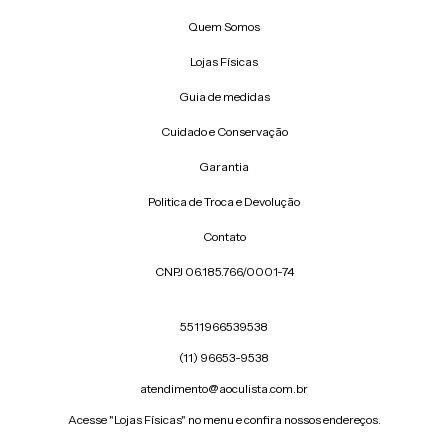
Quem Somos
Lojas Físicas
Guia de medidas
Cuidado e Conservação
Garantia
Politica de Troca e Devolução
Contato
CNPJ 06.185.766/0001-74
5511966539538
(11) 96653-9538
atendimento@aoculista.com.br
Acesse "Lojas Físicas" no menu e confira nossos endereços.