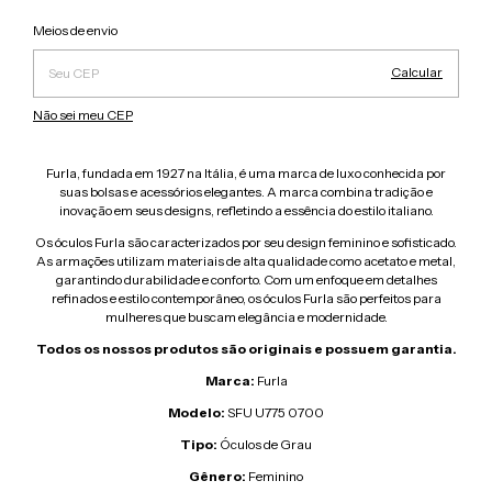
Alterar CEP
Entregas para o CEP:
Meios de envio
Calcular
Não sei meu CEP
Furla, fundada em 1927 na Itália, é uma marca de luxo conhecida por
suas bolsas e acessórios elegantes. A marca combina tradição e
inovação em seus designs, refletindo a essência do estilo italiano.
Os óculos Furla são caracterizados por seu design feminino e sofisticado.
As armações utilizam materiais de alta qualidade como acetato e metal,
garantindo durabilidade e conforto. Com um enfoque em detalhes
refinados e estilo contemporâneo, os óculos Furla são perfeitos para
mulheres que buscam elegância e modernidade.
Todos os nossos produtos são originais e possuem garantia.
Marca:
Furla
Modelo:
SFU U775 0700
Tipo:
Óculos de Grau
Gênero:
Feminino