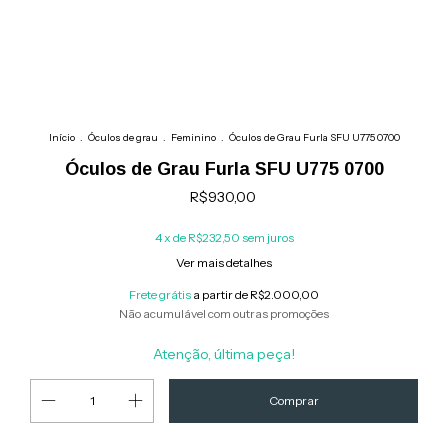
Início
.
Óculos de grau
.
Feminino
.
Óculos de Grau Furla SFU U775 0700
Óculos de Grau Furla SFU U775 0700
R$930,00
4
x de
R$232,50
sem juros
Ver mais detalhes
Frete grátis
a partir de
R$2.000,00
Não acumulável com outras promoções
Atenção, última peça!