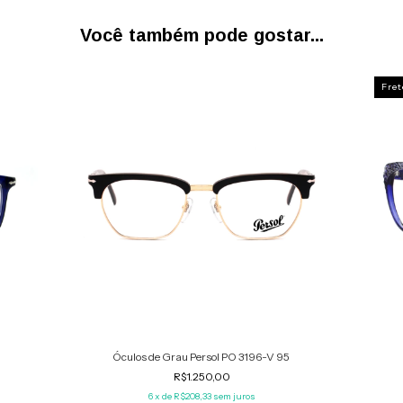
Você também pode gostar...
Fret
Óculos de Grau Persol PO 3196-V 95
R$1.250,00
6
x de
R$208,33
sem juros