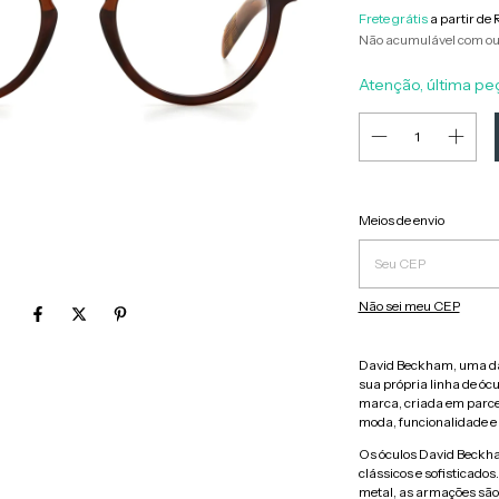
Frete grátis
a partir de
Não acumulável com ou
Atenção, última pe
Entregas para o CEP:
Meios de envio
Não sei meu CEP
David Beckham, uma das
sua própria linha de ócul
marca, criada em parce
moda, funcionalidade e
Os óculos David Beckha
clássicos e sofisticado
metal, as armações são