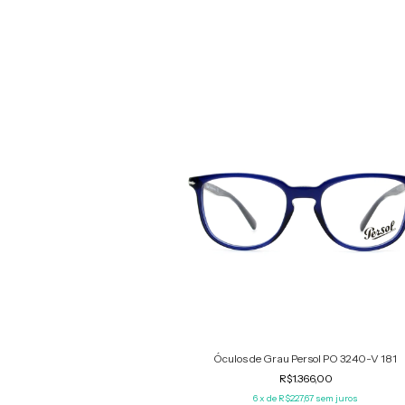
Vogue VO 4011 5005
Óculos de Grau Persol PO 3240-V 181
0
R$630,00
R$1.366,00
6
x de
R$227,67
sem juros