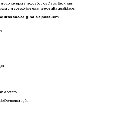
com o contemporâneo, os óculos David Beckham
sca um acessório elegante e de alta qualidade.
odutos são originais e possuem
m
uga
o:
Acetato
 de Demonstração