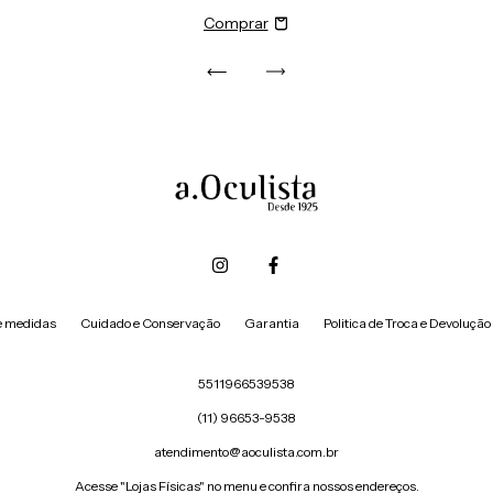
e medidas
Cuidado e Conservação
Garantia
Politica de Troca e Devolução
5511966539538
(11) 96653-9538
atendimento@aoculista.com.br
Acesse "Lojas Físicas" no menu e confira nossos endereços.