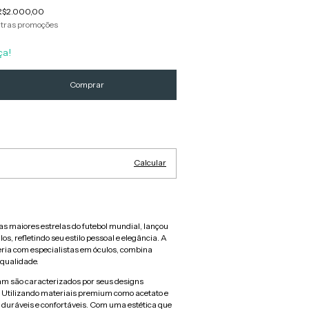
R$2.000,00
tras promoções
ça!
Alterar CEP
Calcular
 maiores estrelas do futebol mundial, lançou
os, refletindo seu estilo pessoal e elegância. A
ria com especialistas em óculos, combina
 qualidade.
m são caracterizados por seus designs
s. Utilizando materiais premium como acetato e
 duráveis e confortáveis. Com uma estética que