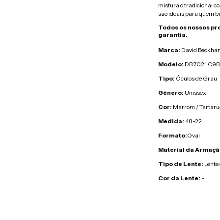
mistura o tradicional 
são ideais para quem bu
Todos os nossos pr
garantia.
Marca:
David Beckha
Modelo:
DB 7021 C9B
Tipo:
Óculos de Grau
Gênero:
Unissex
Cor:
Marrom / Tartar
Medida:
48-22
Formato:
Oval
Material da Armaçã
Tipo de Lente:
Lente
Cor da Lente:
-