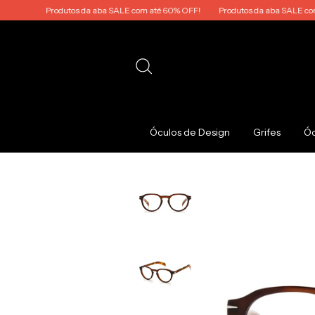
Produtos da aba SALE com até 60% OFF!
Produtos da aba SALE com até 
Óculos de Design
Grifes
Óc