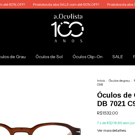
60% OFF!
Produtos da aba SALE com até 60% OFF!
Produtos da aba SALE c
ulos de Grau
Óculos de Sol
Óculos Clip-On
SALE
Início
.
Óculos de grau
.
C9B
Óculos de
DB 7021 C
R$1.532,00
7
x de
R$218,86
sem jur
Ver mais detalhes