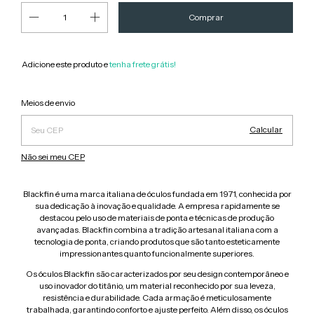
Adicione este produto e
tenha frete grátis!
Alterar CEP
Entregas para o CEP:
Meios de envio
Calcular
Não sei meu CEP
Blackfin é uma marca italiana de óculos fundada em 1971, conhecida por
sua dedicação à inovação e qualidade. A empresa rapidamente se
destacou pelo uso de materiais de ponta e técnicas de produção
avançadas. Blackfin combina a tradição artesanal italiana com a
tecnologia de ponta, criando produtos que são tanto esteticamente
impressionantes quanto funcionalmente superiores.
Os óculos Blackfin são caracterizados por seu design contemporâneo e
uso inovador do titânio, um material reconhecido por sua leveza,
resistência e durabilidade. Cada armação é meticulosamente
trabalhada, garantindo conforto e ajuste perfeito. Além disso, os óculos