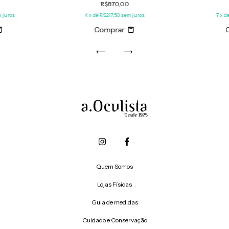
R$870,00
 juros
4
x de
R$217,50
sem juros
7
x d
Quem Somos
Lojas Físicas
Guia de medidas
Cuidado e Conservação