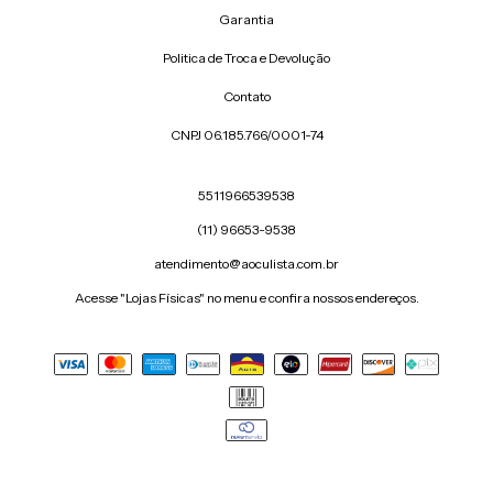
Garantia
Politica de Troca e Devolução
Contato
CNPJ 06.185.766/0001-74
5511966539538
(11) 96653-9538
atendimento@aoculista.com.br
Acesse "Lojas Físicas" no menu e confira nossos endereços.