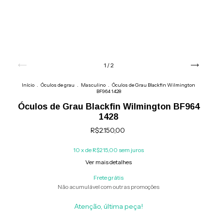
1
/
2
Início
.
Óculos de grau
.
Masculino
.
Óculos de Grau Blackfin Wilmington
BF964 1428
Óculos de Grau Blackfin Wilmington BF964
1428
R$2.150,00
10
x de
R$215,00
sem juros
Ver mais detalhes
Frete grátis
Não acumulável com outras promoções
Atenção, última peça!