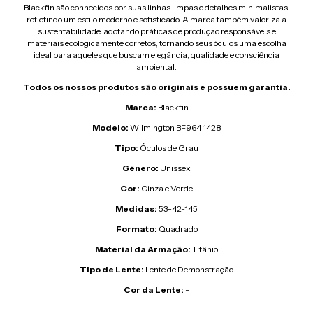
Blackfin são conhecidos por suas linhas limpas e detalhes minimalistas,
refletindo um estilo moderno e sofisticado. A marca também valoriza a
sustentabilidade, adotando práticas de produção responsáveis e
materiais ecologicamente corretos, tornando seus óculos uma escolha
ideal para aqueles que buscam elegância, qualidade e consciência
ambiental.
Todos os nossos produtos são originais e possuem garantia.
Marca:
Blackfin
Modelo:
Wilmington BF964 1428
Tipo:
Óculos de Grau
Gênero:
Unissex
Cor:
Cinza e Verde
Medidas:
53-42-145
Formato:
Quadrado
Material da Armação:
Titânio
Tipo de Lente:
Lente de Demonstração
Cor da Lente:
-