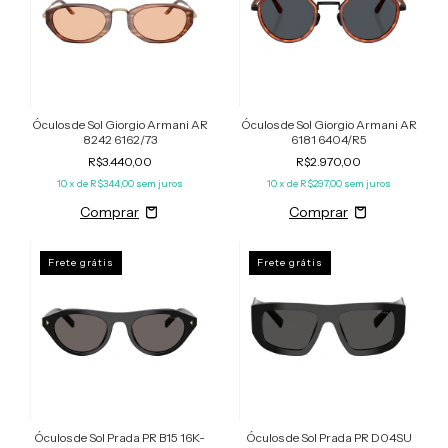
Óculos de Sol Giorgio Armani AR
Óculos de Sol Giorgio Armani AR
8242 6162/73
6181 6404/R5
R$3.440,00
R$2.970,00
10
x de
R$344,00
sem juros
10
x de
R$297,00
sem juros
Frete grátis
Frete grátis
Óculos de Sol Prada PR B15 16K-
Óculos de Sol Prada PR D04SU