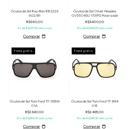
Óculos de Sol Ray-Ban RB 2223
Óculos de Sol Oliver Peoples
902/B1
OV5504SU 1731P2 Polarizado
R$990,00
R$3.400,00
4
x de
R$247,50
sem juros
10
x de
R$340,00
sem juros
Frete grátis
Frete grátis
Óculos de Sol Tom Ford TF 1335N
Óculos de Sol Tom Ford TF 884
01A
01E
R$2.640,00
R$2.465,00
10
x de
R$264,00
sem juros
10
x de
R$246,50
sem juros