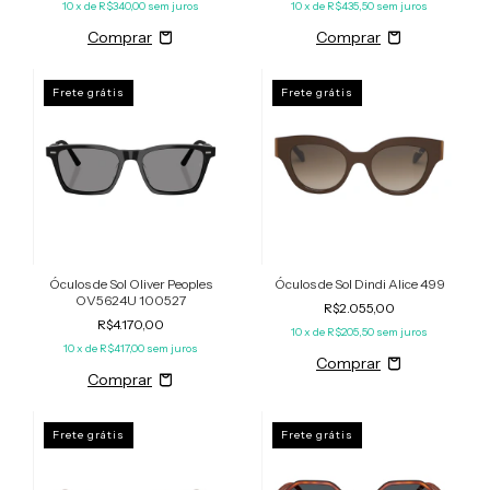
10
x de
R$340,00
sem juros
10
x de
R$435,50
sem juros
Frete grátis
Frete grátis
Óculos de Sol Oliver Peoples
Óculos de Sol Dindi Alice 499
OV5624U 100527
R$2.055,00
R$4.170,00
10
x de
R$205,50
sem juros
10
x de
R$417,00
sem juros
Frete grátis
Frete grátis