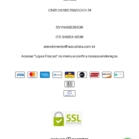
CNPJ 06.185.766/0001-74
5511966539538
(11) 96653-9538
atendimento@aoculista.com.br
Acesse "Lojas Físicas" no menu e confira nossos endereços.