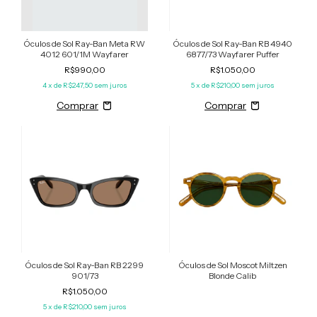
Óculos de Sol Ray-Ban Meta RW
Óculos de Sol Ray-Ban RB 4940
4012 601/1M Wayfarer
6877/73 Wayfarer Puffer
R$990,00
R$1.050,00
4
x de
R$247,50
sem juros
5
x de
R$210,00
sem juros
Óculos de Sol Ray-Ban RB 2299
Óculos de Sol Moscot Miltzen
901/73
Blonde Calib
R$1.050,00
5
x de
R$210,00
sem juros