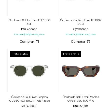
Óculos de Sol Tom Ford TF 1030
Óculos de Sol Tom Ford TF 1097
52F
20C
R$2.400,00
R$2.390,00
10
x de
R$240,00
sem juros
10
x de
R$239,00
sem juros
Frete grátis
Frete grátis
Óculos de Sol Oliver Peoples
Óculos de Sol Oliver Peoples
OV5504SU 1757/P1 Polarizado
OV5612SU 1007/P2
R$3.400,00
R$4.355,00