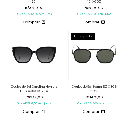
731
16K-08Z
R$3.450,00
R$3.270,00
10
x de
R$345,00
sem juros
10
x de
R$327,00
sem juros
Frete grátis
Óculos de Sol Carolina Herrera
Óculos de Sol Zegna EZ 0306
HER 0385 80790
20N
R$1.395,00
R$3.470,00
6
x de
R$232,50
sem juros
10
x de
R$347,00
sem juros