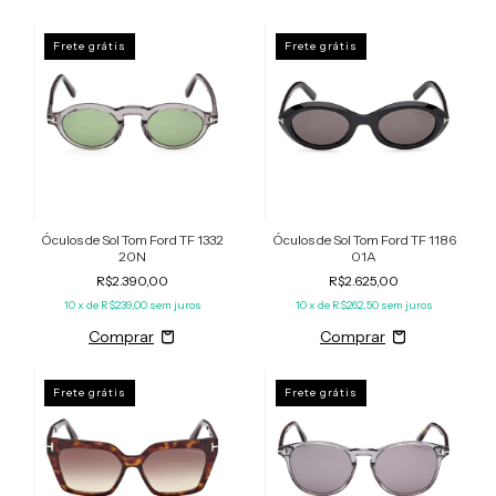
Frete grátis
Frete grátis
Óculos de Sol Tom Ford TF 1332
Óculos de Sol Tom Ford TF 1186
20N
01A
R$2.390,00
R$2.625,00
10
x de
R$239,00
sem juros
10
x de
R$262,50
sem juros
Frete grátis
Frete grátis